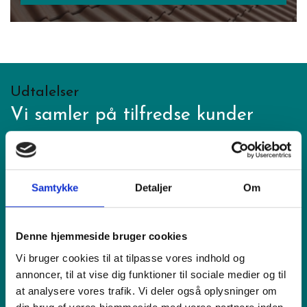
Udtalelser
Vi samler på tilfredse kunder
Samtykke
Detaljer
Om
Line Hultengren
Denne hjemmeside bruger cookies
Nyt gulv og køkken Har du brug for en pålidelig,
Vi bruger cookies til at tilpasse vores indhold og
dygtig og sympatisk tømrer, der overholder aftaler
annoncer, til at vise dig funktioner til sociale medier og til
og i den grad kan finde ud af at kommunikere, så man
Læs mere
at analysere vores trafik. Vi deler også oplysninger om
føler sig helt tryg. så skal du have fat i Ulf Fros. I