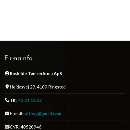
Firmainfo
Roskilde Tømrerfirma ApS
Hejdesvej 29, 4100 Ringsted
Tlf:
42 21 18 52
E-mail:
ulfbyg@gmail.com
CVR: 40528946