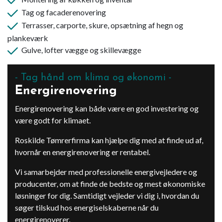
Tag og facaderenovering
Terrasser, carporte, skure, opsætning af hegn og
plankeværk
Gulve, lofter vægge og skillevægge
Tag hånd om klima og økonomi
Energirenovering
Energirenovering kan både være en god investering og
være godt for klimaet.
Roskilde Tømrerfirma kan hjælpe dig med at finde ud af,
hvornår en energirenovering er rentabel.
Vi samarbejder med professionelle energivejledere og
producenter, om at finde de bedste og mest økonomiske
løsninger for dig. Samtidigt vejleder vi dig i, hvordan du
søger tilskud hos energiselskaberne når du
energirenoverer.