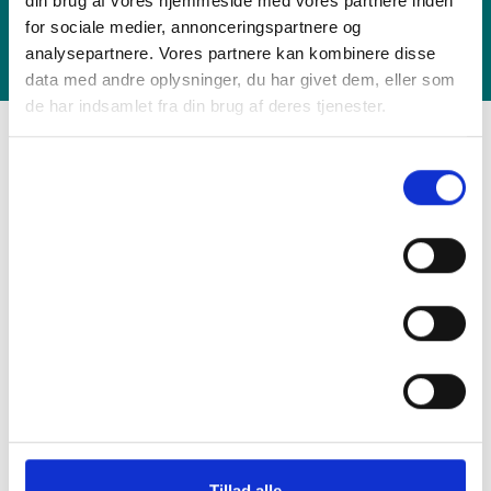
din brug af vores hjemmeside med vores partnere inden
januar overtog jeg en lejlighed, der havde brug for
for sociale medier, annonceringspartnere og
den helt store renovering, så jeg skaffede mig en
analysepartnere. Vores partnere kan kombinere disse
entreprenør, der med sit hold gik i gang. Det vist sig
dog, at jeg havde valgt helt forkert, da man
data med andre oplysninger, du har givet dem, eller som
"uforudsete udgifter" kom til og projektet kun
de har indsamlet fra din brug af deres tjenester.
langsomt skred fremad. Jeg besluttede mig derfor
for at finde en anden til at montere mit køkken og
Samtykkevalg
faldt derfor over Roskilde Tømrerfirma herinde. Ulf
Nødvendig
viste sig fra starten at være den diametralt
modsatte håndværker end ham jeg netop havde
samarbejdet med. Han var utroligt nem at
Præferencer
kommunikere med, stillede de rigtige spørgsmål og
svarede fyldestgørende på mine (dumme)
spørgsmål, han overholdt alle aftaler, gav meget
Statistik
flotte tilbud og alt sammen med godt humør. Da det
senere viste sig, at jeg kunne finde penge til at
udskifte gulvet, tog han også denne opgave på sig. I
Marketing
sidste ende blev en enkelt opgave om at ordne mit
køkken til en kæmpe opgave, hvor han faktisk gik ind
og var min nye entreprenør, der lappede på det de
andre ikke havde gjort og kontaktede håndværkere
Tillad alle