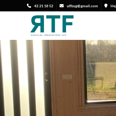
Gå
42 21 18 52
ulfbyg@gmail.com
Hej
til
hovedindhold