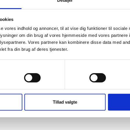
Detaljer
Peter Theill
Ny 110 kvm terrasse i hårdtræ
ookies
Afmontering af gammel lærketræs
terrasse, justering og udbedring af
se vores indhold og annoncer, til at vise dig funktioner til sociale
underlaget og dernæst montering af nye
oplysninger om din brug af vores hjemmeside med vores partnere i
hårdtræs terrasse brædder. 110 kvm ialt.
Læs mere
ysepartnere. Vores partnere kan kombinere disse data med andr
Et ualmindeligt flot stykke arbejde, hvor
et fra din brug af deres tjenester.
der blev "kælet" for alle detaljerne,
afslutninger o.s.v., og ikke gået på
kompromis nogen steder.
Præferencer
Statistik
Tillad valgte