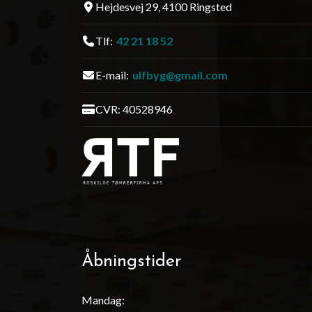
Hejdesvej 29, 4100 Ringsted
Tlf:
42 21 18 52
E-mail:
ulfbyg@gmail.com
CVR: 40528946
Åbningstider
Mandag: