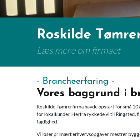
Roskilde Tømrer
Læs mere om firmaet
Brancheerfaring
Vores baggrund i b
Roskilde Tømrerfirma havde opstart for små 10 
for lokalkunder. Herfra rykkede vi til Ringsted, f
faglighed.
Vi løser primært erhvervsopgaver, mestrer bygge