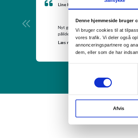
Samtykke
Line Hultengren
fra
Denne hjemmeside bruger c
rer et flot
Nyt gulv og køkken Har du brug for en
til en
Vi bruger cookies til at tilpas
pålidelig, dygtig og sympatisk tømrer, der
endigt
vores trafik. Vi deler også 
overholder aftaler og i den grad kan finde
Læs mere
annonceringspartnere og anal
ud af at kommunikere, så man føler sig
dem, eller som de har indsaml
helt tryg. så skal du have fat i Ulf Fros. I
januar overtog jeg en lejlighed, der havde
brug for den helt store renovering, så jeg
Samtykkevalg
skaffede mig en entreprenør, der med sit
Nødvendig
hold gik i gang. Det vist sig dog, at jeg
havde valgt helt forkert, da man
"uforudsete udgifter" kom til og
projektet kun langsomt skred fremad. Jeg
besluttede mig derfor for at finde en
Afvis
anden til at montere mit køkken og faldt
derfor over Roskilde Tømrerfirma
herinde. Ulf viste sig fra starten at være
den diametralt modsatte håndværker end
ham jeg netop havde samarbejdet med.