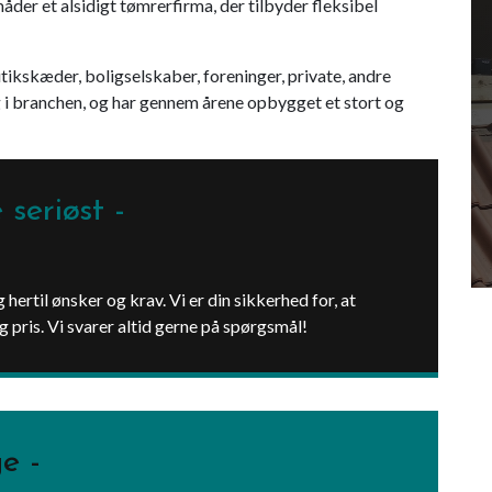
åder et alsidigt tømrerfirma, der tilbyder fleksibel
tikskæder, boligselskaber, foreninger, private, andre
 i branchen, og har gennem årene opbygget et stort og
 seriøst
 hertil ønsker og krav. Vi er din sikkerhed for, at
og pris. Vi svarer altid gerne på spørgsmål!
ge