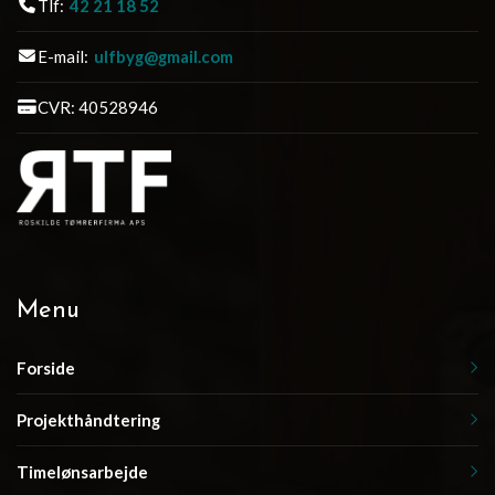
Tlf:
42 21 18 52
E-mail:
ulfbyg@gmail.com
CVR: 40528946
Menu
Forside
Projekthåndtering
Timelønsarbejde