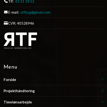
Tlf:
42 21 18 52
E-mail:
ulfbyg@gmail.com
CVR: 40528946
Menu
Forside
Projekthåndtering
Timelønsarbejde