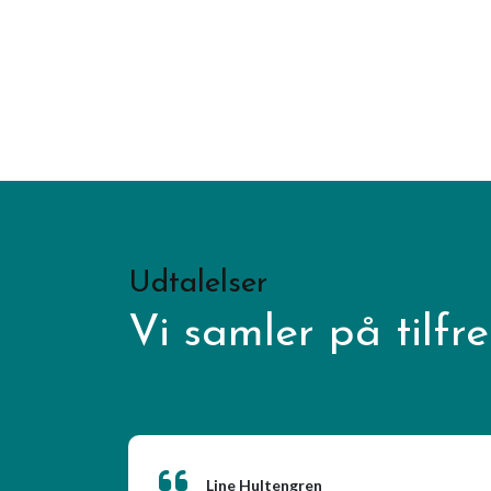
Udtalelser
Vi samler på tilfr
Line Hultengren