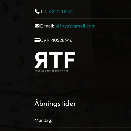
Tlf:
42 21 18 52
E-mail:
ulfbyg@gmail.com
CVR: 40528946
Åbningstider
Mandag: