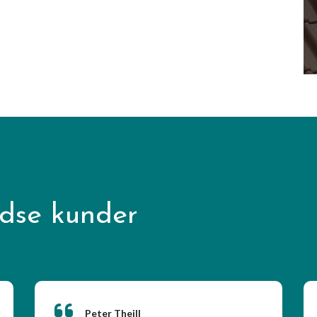
edse kunder
Peter Theill