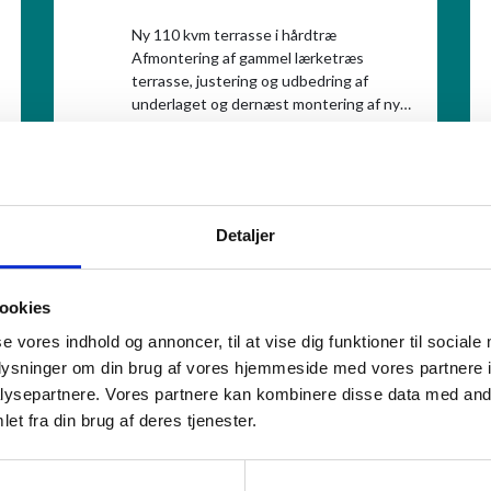
Ny 110 kvm terrasse i hårdtræ
Afmontering af gammel lærketræs
terrasse, justering og udbedring af
underlaget og dernæst montering af nye
hårdtræs terrasse brædder. 110 kvm ialt.
Læs mere
Et ualmindeligt flot stykke arbejde, hvor
der blev "kælet" for alle detaljerne,
afslutninger o.s.v., og ikke gået på
kompromis nogen steder.
Detaljer
ookies
se vores indhold og annoncer, til at vise dig funktioner til sociale
oplysninger om din brug af vores hjemmeside med vores partnere i
ysepartnere. Vores partnere kan kombinere disse data med andr
et fra din brug af deres tjenester.