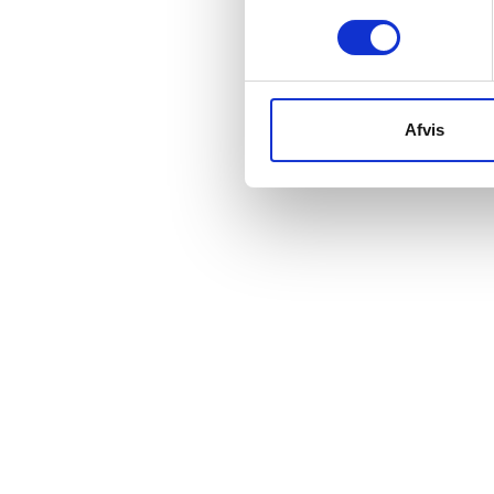
Nødvendig
med, stillede de rigtige spørgsmål og
svarede fyldestgørende på mine (dumme)
spørgsmål, han overholdt alle aftaler, gav
meget flotte tilbud og alt sammen med
godt humør. Da det senere viste sig, at
Afvis
jeg kunne finde penge til at udskifte
gulvet, tog han også denne opgave på
sig. I sidste ende blev en enkelt opgave
om at ordne mit køkken til en kæmpe
opgave, hvor han faktisk gik ind og var
min nye entreprenør, der lappede på det
de andre ikke havde gjort og kontaktede
håndværkere til det arbejde han ikke selv
kunne. Jeg har allerede anbefalet Ulf til
alle der har brug for en pålidelig, dygtig og
sympatisk tømrer, der overholder aftaler
og i den grad kan finde ud af at
kommunikere, så man føler sig helt tryg.
Den anbefaling giver jeg også videre her.