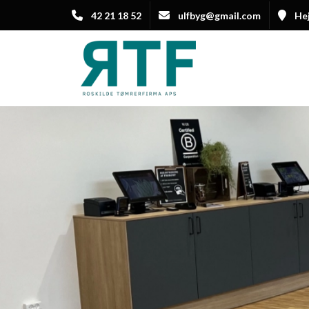
Gå
42 21 18 52
ulfbyg@gmail.com
Hej
til
hovedindhold