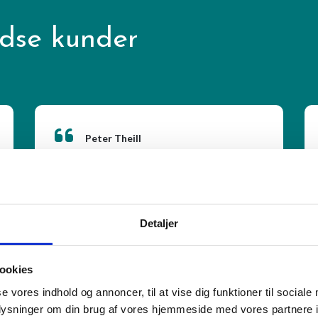
edse kunder
Peter Theill
Ny 110 kvm terrasse i hårdtræ
Afmontering af gammel lærketræs
terrasse, justering og udbedring af
underlaget og dernæst montering af nye
Detaljer
hårdtræs terrasse brædder. 110 kvm ialt.
Læs mere
Et ualmindeligt flot stykke arbejde, hvor
der blev "kælet" for alle detaljerne,
afslutninger o.s.v., og ikke gået på
ookies
kompromis nogen steder.
se vores indhold og annoncer, til at vise dig funktioner til sociale
oplysninger om din brug af vores hjemmeside med vores partnere i