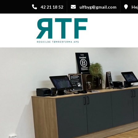
Gå
42 21 18 52
ulfbyg@gmail.com
Hej
til
hovedindhold