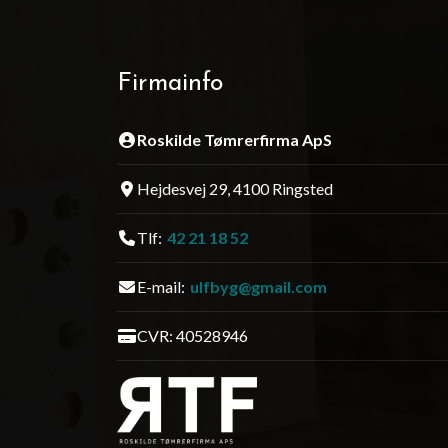
Firmainfo
Roskilde Tømrerfirma ApS
Hejdesvej 29, 4100 Ringsted
Tlf:
42 21 18 52
E-mail:
ulfbyg@gmail.com
CVR: 40528946