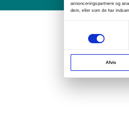
havde valgt helt forkert, da man
annonceringspartnere og anal
"uforudsete udgifter" kom til og
dem, eller som de har indsaml
projektet kun langsomt skred fremad. Jeg
besluttede mig derfor for at finde en
Samtykkevalg
anden til at montere mit køkken og faldt
Nødvendig
derfor over Roskilde Tømrerfirma
herinde. Ulf viste sig fra starten at være
den diametralt modsatte håndværker end
ham jeg netop havde samarbejdet med.
Han var utroligt nem at kommunikere
Afvis
med, stillede de rigtige spørgsmål og
svarede fyldestgørende på mine (dumme)
spørgsmål, han overholdt alle aftaler, gav
meget flotte tilbud og alt sammen med
godt humør. Da det senere viste sig, at
jeg kunne finde penge til at udskifte
gulvet, tog han også denne opgave på
sig. I sidste ende blev en enkelt opgave
om at ordne mit køkken til en kæmpe
opgave, hvor han faktisk gik ind og var
min nye entreprenør, der lappede på det